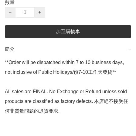
數量
−
+
加至購物車
簡介
−
**Order will be dispatched within 7 to 10 business days, 
not inclusive of Public Holidays/預7-10工作天發貨**

All sales are FINAL. No Exchange or Refund unless sold 
products are classified as factory defects. 本店絕不接受任
何非質量問題的退貨要求.