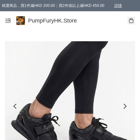
精選商品，買1件減HKD 200.00；買2件或以上減HKD 450.00
詳情
AAPE商品,會員專享9折或以上（按會員等級）AAPE products, members can enjoy 10% off
精選商品，任選買2件或以上減HKD 100.00
購物滿 HKD 800.00即享免運費優惠！（適用於 特定的送貨方式 )
詳情
PumpFuryHK.Store