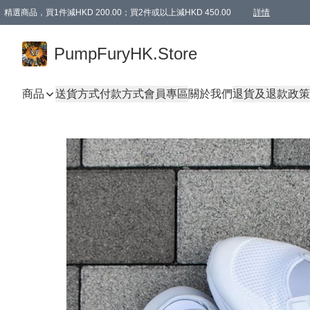
精選商品，買1件減HKD 200.00；買2件或以上減HKD 450.00
詳情
AAPE商品,會員專享9折或以上（按會員等級）AAPE products, members can enjoy 10% off
精選商品，任選買2件或以上減HKD 100.00
購物滿 HKD 800.00即享免運費優惠！（適用於 特定的送貨方式 )
詳情
PumpFuryHK.Store
商品
送貨方式
付款方式
會員專區
關於我們
退貨及退款政策