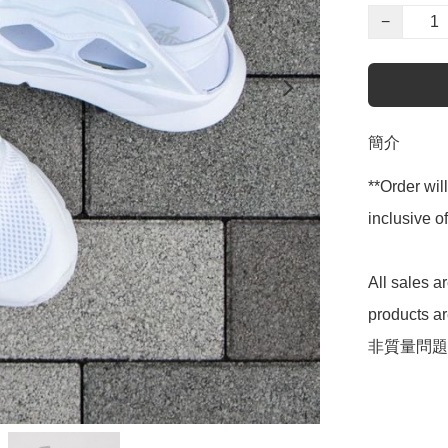
−
簡介
**Order wil
inclusive
All sales 
products 
非質量問題