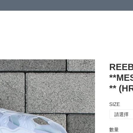
 or more (based on membership level)
詳情
REEB
**M
** (H
SIZE
數量