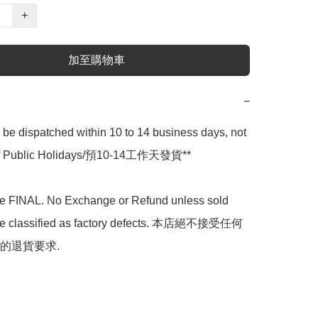
+
加至購物車
−
l be dispatched within 10 to 14 business days, not 
 of Public Holidays/預10-14工作天發貨**

are FINAL. No Exchange or Refund unless sold 
are classified as factory defects. 本店絕不接受任何
的退貨要求.