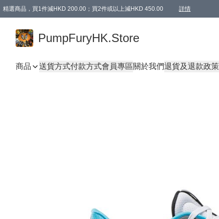
精選商品，買1件減HKD 200.00；買2件或以上減HKD 450.00
詳情
AAPE商品,會員專享9折或以上（按會員等級）AAPE products, members can enjoy 10% off
精選商品，任選買2件或以上減HKD 100.00
購物滿 HKD 800.00即享免運費優惠！（適用於 特定的送貨方式 )
詳情
PumpFuryHK.Store
商品
送貨方式
付款方式
會員專區
關於我們
退貨及退款政策