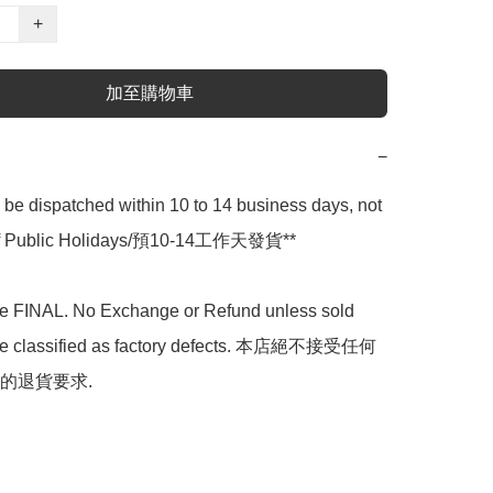
+
加至購物車
−
l be dispatched within 10 to 14 business days, not 
 of Public Holidays/預10-14工作天發貨**

are FINAL. No Exchange or Refund unless sold 
are classified as factory defects. 本店絕不接受任何
的退貨要求.