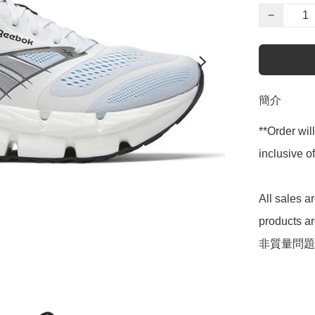
−
簡介
**Order wil
inclusive
All sales 
products 
非質量問題