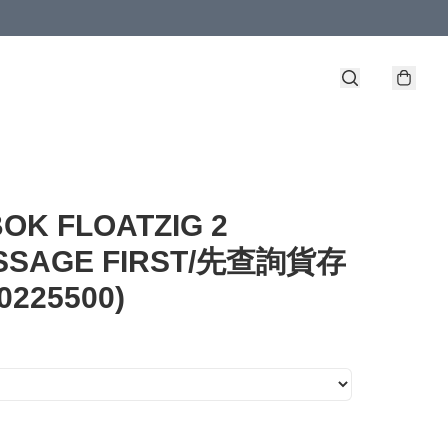
OK FLOATZIG 2
ESSAGE FIRST/先查詢貨存
00225500)