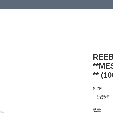
 or more (based on membership level)
詳情
REEB
**M
** (1
SIZE
數量