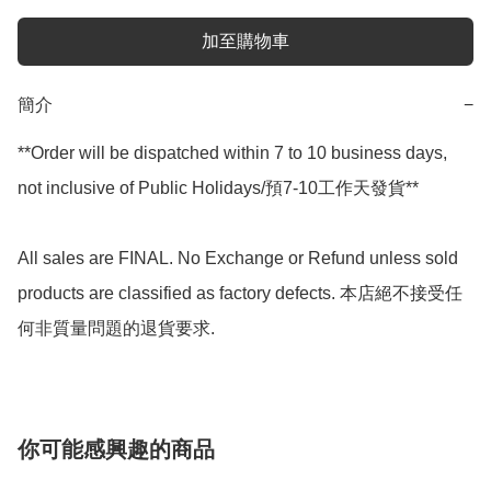
加至購物車
簡介
−
**Order will be dispatched within 7 to 10 business days, 
not inclusive of Public Holidays/預7-10工作天發貨**

All sales are FINAL. No Exchange or Refund unless sold 
products are classified as factory defects. 本店絕不接受任
你可能感興趣的商品