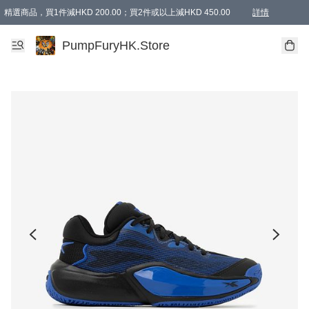
精選商品，買1件減HKD 200.00；買2件或以上減HKD 450.00
詳情
AAPE商品,會員專享9折或以上（按會員等級）AAPE products, members can enjoy 10% off
精選商品，任選買2件或以上減HKD 100.00
購物滿 HKD 800.00即享免運費優惠！（適用於 特定的送貨方式 )
詳情
PumpFuryHK.Store