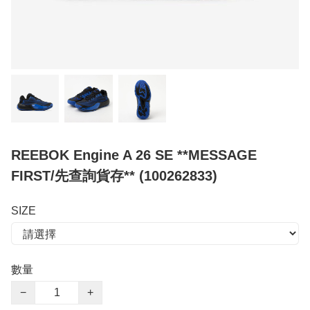
REEBOK Engine A 26 SE **MESSAGE
FIRST/先查詢貨存** (100262833)
SIZE
數量
−
+