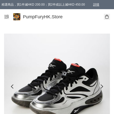
精選商品，買1件減HKD 200.00；買2件或以上減HKD 450.00
詳情
AAPE商品,會員專享9折或以上（按會員等級）AAPE products, members can enjoy 10% off
精選商品，任選買2件或以上減HKD 100.00
購物滿 HKD 800.00即享免運費優惠！（適用於 特定的送貨方式 )
詳情
PumpFuryHK.Store