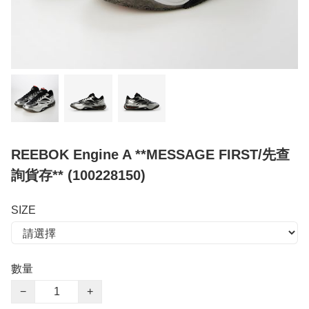
REEBOK Engine A **MESSAGE FIRST/先查
詢貨存** (100228150)
SIZE
數量
−
+