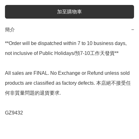
加至購物車
簡介
−
**Order will be dispatched within 7 to 10 business days, 
not inclusive of Public Holidays/預7-10工作天發貨**

All sales are FINAL. No Exchange or Refund unless sold 
products are classified as factory defects. 本店絕不接受任
何非質量問題的退貨要求.

GZ9432