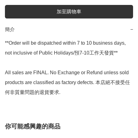
加至購物車
簡介
−
**Order will be dispatched within 7 to 10 business days, 
not inclusive of Public Holidays/預7-10工作天發貨**

All sales are FINAL. No Exchange or Refund unless sold 
products are classified as factory defects. 本店絕不接受任
你可能感興趣的商品