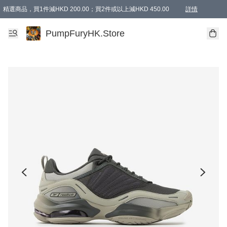
精選商品，買1件減HKD 200.00；買2件或以上減HKD 450.00
詳情
AAPE商品,會員專享9折或以上（按會員等級）AAPE products, members can enjoy 10% off
精選商品，任選買2件或以上減HKD 100.00
購物滿 HKD 800.00即享免運費優惠！（適用於 特定的送貨方式 )
詳情
PumpFuryHK.Store