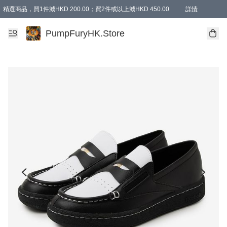
精選商品，買1件減HKD 200.00；買2件或以上減HKD 450.00
詳情
AAPE商品,會員專享9折或以上（按會員等級）AAPE products, members can enjoy 10% off
精選商品，任選買2件或以上減HKD 100.00
購物滿 HKD 800.00即享免運費優惠！（適用於 特定的送貨方式 )
詳情
PumpFuryHK.Store