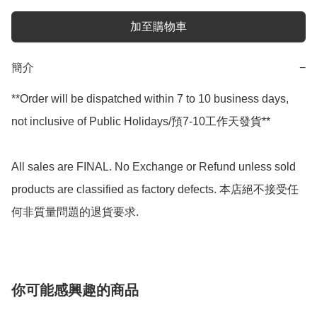
加至購物車
簡介
−
**Order will be dispatched within 7 to 10 business days, 
not inclusive of Public Holidays/預7-10工作天發貨**

All sales are FINAL. No Exchange or Refund unless sold 
products are classified as factory defects. 本店絕不接受任
你可能感興趣的商品