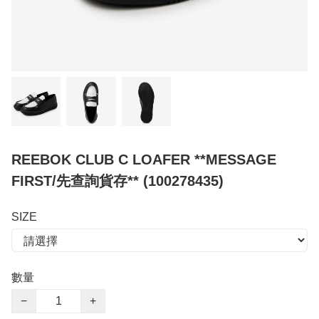
REEBOK CLUB C LOAFER **MESSAGE
FIRST/先查詢貨存** (100278435)
SIZE
數量
−
+