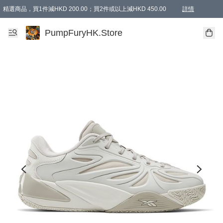
精選商品，買1件減HKD 200.00；買2件或以上減HKD 450.00
詳情
AAPE商品,會員專享9折或以上（按會員等級）AAPE products, members can enjoy 10% off
精選商品，任選買2件或以上減HKD 100.00
購物滿 HKD 800.00即享免運費優惠！（適用於 特定的送貨方式 )
詳情
PumpFuryHK.Store