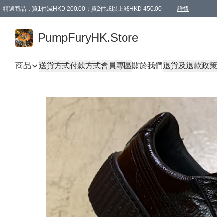
精選商品，買1件減HKD 200.00；買2件或以上減HKD 450.00
詳情
AAPE商品,會員專享9折或以上（按會員等級）AAPE products, members can enjoy 10% off
精選商品，任選買2件或以上減HKD 100.00
購物滿 HKD 800.00即享免運費優惠！（適用於 特定的送貨方式 )
詳情
PumpFuryHK.Store
商品
送貨方式
付款方式
會員專區
關於我們
退貨及退款政策