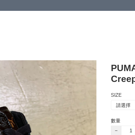
 or more (based on membership level)
詳情
PUMA
Cree
SIZE
數量
−