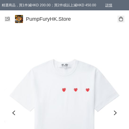
精選商品，買1件減HKD 200.00；買2件或以上減HKD 450.00
詳情
AAPE商品,會員專享9折或以上（按會員等級）AAPE products, members can enjoy 10% off
精選商品，任選買2件或以上減HKD 100.00
購物滿 HKD 800.00即享免運費優惠！（適用於 特定的送貨方式 )
詳情
PumpFuryHK.Store