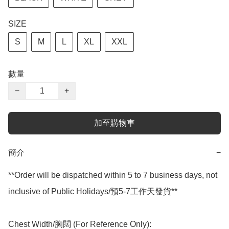
SIZE
S
M
L
XL
XXL
數量
−
+
加至購物車
簡介
−
**Order will be dispatched within 5 to 7 business days, not 
inclusive of Public Holidays/預5-7工作天發貨**

Chest Width/胸闊 (For Reference Only):
