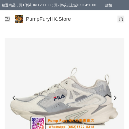
精選商品，買1件減HKD 200.00；買2件或以上減HKD 450.00
詳情
AAPE商品,會員專享9折或以上（按會員等級）AAPE products, members can enjoy 10% off
精選商品，任選買2件或以上減HKD 100.00
購物滿 HKD 800.00即享免運費優惠！（適用於 特定的送貨方式 )
詳情
PumpFuryHK.Store