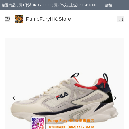
精選商品，買1件減HKD 200.00；買2件或以上減HKD 450.00
詳情
AAPE商品,會員專享9折或以上（按會員等級）AAPE products, members can enjoy 10% off
精選商品，任選買2件或以上減HKD 100.00
購物滿 HKD 800.00即享免運費優惠！（適用於 特定的送貨方式 )
詳情
PumpFuryHK.Store