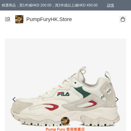
精選商品，買1件減HKD 200.00；買2件或以上減HKD 450.00
詳情
AAPE商品,會員專享9折或以上（按會員等級）AAPE products, members can enjoy 10% off
精選商品，任選買2件或以上減HKD 100.00
購物滿 HKD 800.00即享免運費優惠！（適用於 特定的送貨方式 )
詳情
PumpFuryHK.Store