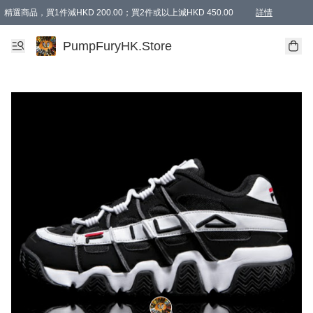
精選商品，買1件減HKD 200.00；買2件或以上減HKD 450.00
詳情
AAPE商品,會員專享9折或以上（按會員等級）AAPE products, members can enjoy 10% off
精選商品，任選買2件或以上減HKD 100.00
購物滿 HKD 800.00即享免運費優惠！（適用於 特定的送貨方式 )
詳情
PumpFuryHK.Store