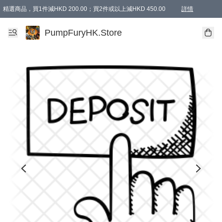
精選商品，買1件減HKD 200.00；買2件或以上減HKD 450.00
詳情
AAPE商品,會員專享9折或以上（按會員等級）AAPE products, members can enjoy 10% off
精選商品，任選買2件或以上減HKD 100.00
購物滿 HKD 800.00即享免運費優惠！（適用於 特定的送貨方式 )
詳情
PumpFuryHK.Store