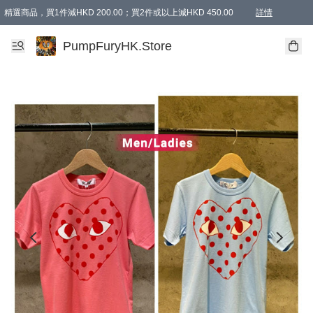
精選商品，買1件減HKD 200.00；買2件或以上減HKD 450.00
詳情
AAPE商品,會員專享9折或以上（按會員等級）AAPE products, members can enjoy 10% off
精選商品，任選買2件或以上減HKD 100.00
購物滿 HKD 800.00即享免運費優惠！（適用於 特定的送貨方式 )
詳情
PumpFuryHK.Store