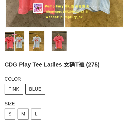
CDG Play Tee Ladies 女碼T裇 (275)
COLOR
PINK
BLUE
SIZE
S
M
L