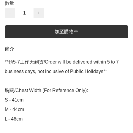
數量
−
+
加至購物車
簡介
−
**預5-7工作天到貨/Order will be delivered within 5 to 7 
business days, not inclusive of Public Holidays**

胸闊/Chest Width (For Reference Only):

S - 41cm

M - 44cm

L - 46cm