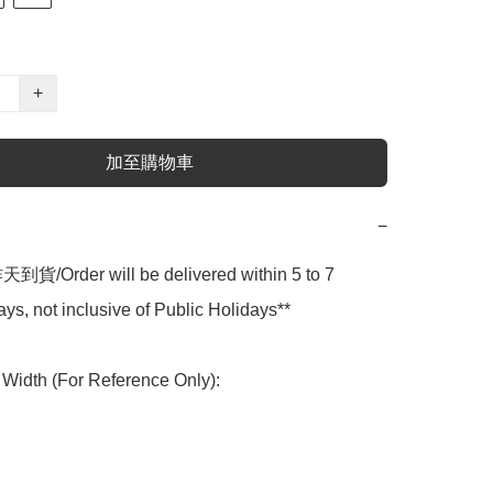
+
加至購物車
−
貨/Order will be delivered within 5 to 7 
ys, not inclusive of Public Holidays**

idth (For Reference Only):
