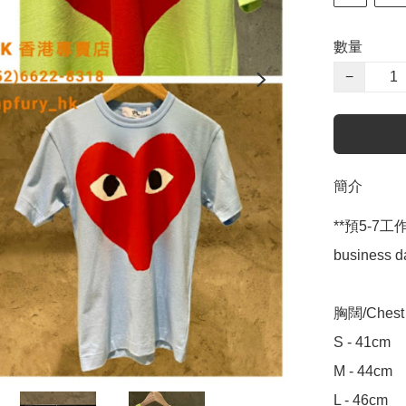
數量
−
簡介
**預5-7工作天到
business da
胸闊/Chest W
S - 41cm

M - 44cm

L - 46cm