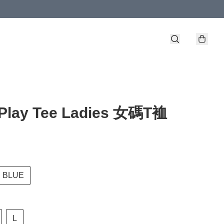
Play Tee Ladies 女碼T裇
BLUE
L