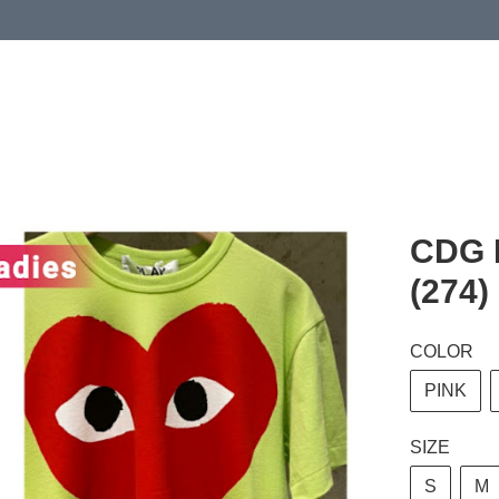
 or more (based on membership level)
詳情
CDG 
(274)
COLOR
PINK
SIZE
S
M