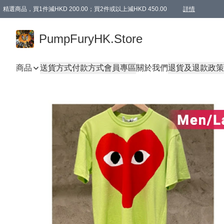
精選商品，買1件減HKD 200.00；買2件或以上減HKD 450.00
詳情
AAPE商品,會員專享9折或以上（按會員等級）AAPE products, members can enjoy 10% off
精選商品，任選買2件或以上減HKD 100.00
購物滿 HKD 800.00即享免運費優惠！（適用於 特定的送貨方式 )
詳情
PumpFuryHK.Store
商品
送貨方式
付款方式
會員專區
關於我們
退貨及退款政策