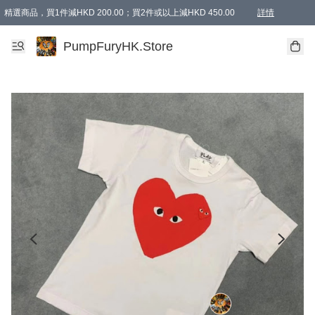
精選商品，買1件減HKD 200.00；買2件或以上減HKD 450.00
詳情
AAPE商品,會員專享9折或以上（按會員等級）AAPE products, members can enjoy 10% off
精選商品，任選買2件或以上減HKD 100.00
購物滿 HKD 800.00即享免運費優惠！（適用於 特定的送貨方式 )
詳情
PumpFuryHK.Store