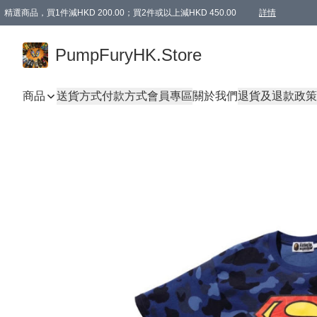
精選商品，買1件減HKD 200.00；買2件或以上減HKD 450.00
詳情
AAPE商品,會員專享9折或以上（按會員等級）AAPE products, members can enjoy 10% off
精選商品，任選買2件或以上減HKD 100.00
購物滿 HKD 800.00即享免運費優惠！（適用於 特定的送貨方式 )
詳情
PumpFuryHK.Store
商品
送貨方式
付款方式
會員專區
關於我們
退貨及退款政策