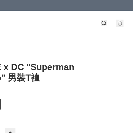
 x DC "Superman
o" 男裝T裇
+