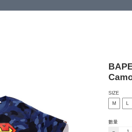
 or more (based on membership level)
詳情
BAPE
Cam
SIZE
M
L
數量
−