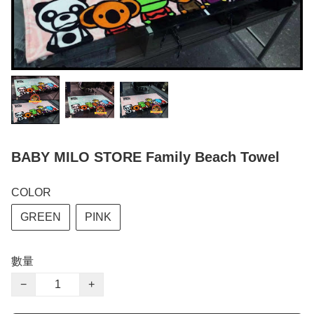
BABY MILO STORE Family Beach Towel
COLOR
GREEN
PINK
數量
−
+