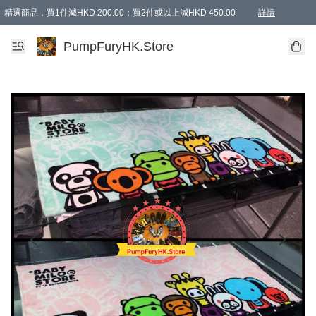
精選商品，買1件減HKD 200.00；買2件或以上減HKD 450.00
詳情
AAPE商品,會員專享9折或以上（按會員等級）AAPE products, members can enjoy 10% off
精選商品，任選買2件或以上減HKD 100.00
購物滿 HKD 800.00即享免運費優惠！（適用於 特定的送貨方式 )
詳情
PumpFuryHK.Store