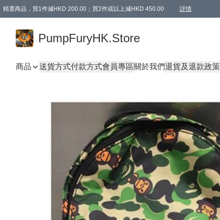
精選商品，買1件減HKD 200.00；買2件或以上減HKD 450.00
詳情
AAPE商品,會員專享9折或以上（按會員等級）AAPE products, members can enjoy 10% off
精選商品，任選買2件或以上減HKD 100.00
購物滿 HKD 800.00即享免運費優惠！（適用於 特定的送貨方式 )
詳情
PumpFuryHK.Store
商品
送貨方式
付款方式
會員專區
關於我們
退貨及退款政策