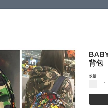
 or more (based on membership level)
詳情
BABY
背包
數量
−