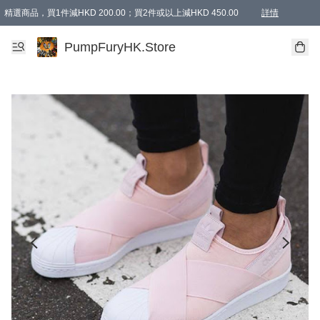
精選商品，買1件減HKD 200.00；買2件或以上減HKD 450.00
詳情
AAPE商品,會員專享9折或以上（按會員等級）AAPE products, members can enjoy 10% off
精選商品，任選買2件或以上減HKD 100.00
購物滿 HKD 800.00即享免運費優惠！（適用於 特定的送貨方式 )
詳情
PumpFuryHK.Store