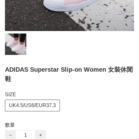
ADIDAS Superstar Slip-on Women 女裝休閒
鞋
SIZE
UK4.5/US6/EUR37.3
數量
−
+