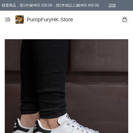
精選商品，買1件減HKD 200.00；買2件或以上減HKD 450.00
詳情
AAPE商品,會員專享9折或以上（按會員等級）AAPE products, members can enjoy 10% off
精選商品，任選買2件或以上減HKD 100.00
購物滿 HKD 800.00即享免運費優惠！（適用於 特定的送貨方式 )
詳情
PumpFuryHK.Store