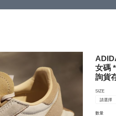
 or more (based on membership level)
詳情
ADID
女碼 *
詢貨存*
SIZE
數量