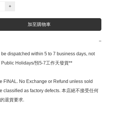
+
加至購物車
−
l be dispatched within 5 to 7 business days, not 
 of Public Holidays/預5-7工作天發貨**

are FINAL. No Exchange or Refund unless sold 
are classified as factory defects. 本店絕不接受任何
的退貨要求.