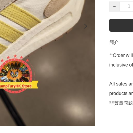
−
簡介
**Order wil
inclusive
All sales 
products 
非質量問題