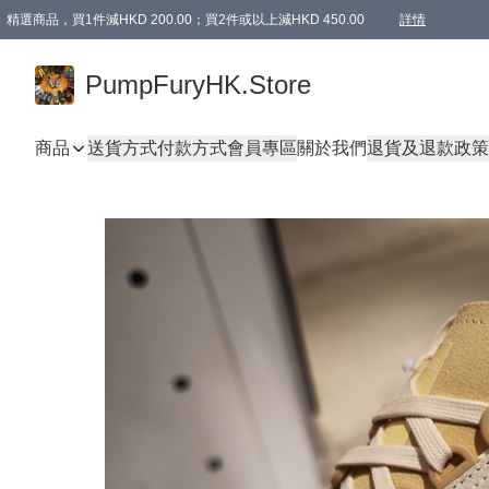
精選商品，買1件減HKD 200.00；買2件或以上減HKD 450.00
詳情
AAPE商品,會員專享9折或以上（按會員等級）AAPE products, members can enjoy 10% off
精選商品，任選買2件或以上減HKD 100.00
購物滿 HKD 800.00即享免運費優惠！（適用於 特定的送貨方式 )
詳情
PumpFuryHK.Store
商品
送貨方式
付款方式
會員專區
關於我們
退貨及退款政策