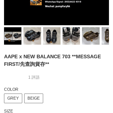
AAPE x NEW BALANCE 703 **MESSAGE
FIRST/先查詢貨存**
1 評語
COLOR
GREY
BEIGE
SIZE