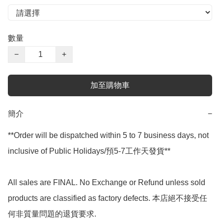
數量
−
+
加至購物車
簡介
−
**Order will be dispatched within 5 to 7 business days, not 
inclusive of Public Holidays/預5-7工作天發貨**

All sales are FINAL. No Exchange or Refund unless sold 
products are classified as factory defects. 本店絕不接受任
何非質量問題的退貨要求.