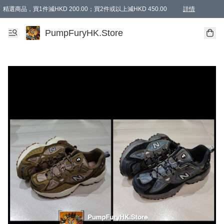
精選商品，買1件減HKD 200.00；買2件或以上減HKD 450.00
詳情
AAPE商品,會員專享9折或以上（按會員等級）AAPE products, members can enjoy 10% off
精選商品，任選買2件或以上減HKD 100.00
購物滿 HKD 800.00即享免運費優惠！（適用於 特定的送貨方式 )
詳情
PumpFuryHK.Store