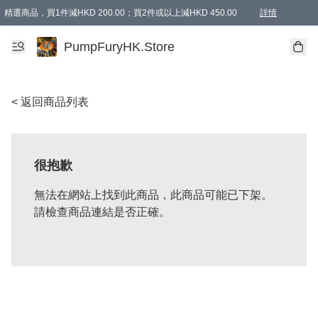
精選商品，買1件減HKD 200.00；買2件或以上減HKD 450.00
詳情
AAPE商品,會員專享9折或以上（按會員等級）AAPE products, members can enjoy 10% off
精選商品，任選買2件或以上減HKD 100.00
購物滿 HKD 800.00即享免運費優惠！（適用於 特定的送貨方式 )
詳情
PumpFuryHK.Store
< 返回商品列表
很抱歉
無法在網站上找到此商品，此商品可能已下架。
請檢查商品連結是否正確。