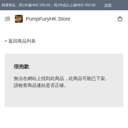
精選商品，買1件減HKD 200.00；買2件或以上減HKD 450.00
詳情
AAPE商品,會員專享9折或以上（按會員等級）AAPE products, members can enjoy 10% off
精選商品，任選買2件或以上減HKD 100.00
購物滿 HKD 800.00即享免運費優惠！（適用於 特定的送貨方式 )
詳情
PumpFuryHK.Store
< 返回商品列表
很抱歉
無法在網站上找到此商品，此商品可能已下架。
請檢查商品連結是否正確。