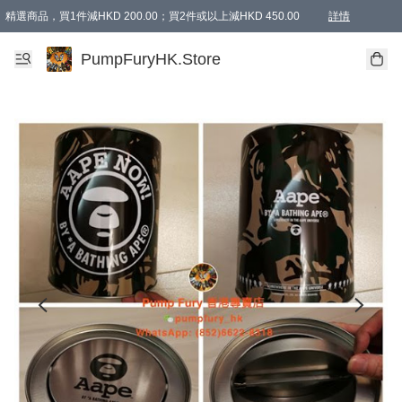
精選商品，買1件減HKD 200.00；買2件或以上減HKD 450.00
詳情
AAPE商品,會員專享9折或以上（按會員等級）AAPE products, members can enjoy 10% off
精選商品，任選買2件或以上減HKD 100.00
購物滿 HKD 800.00即享免運費優惠！（適用於 特定的送貨方式 )
詳情
PumpFuryHK.Store