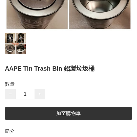
AAPE Tin Trash Bin 鋁製垃圾桶
數量
−
+
加至購物車
簡介
−