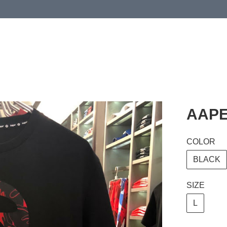
 or more (based on membership level)
詳情
AAPE 
COLOR
BLACK
SIZE
L