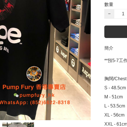
數量
−
簡介
**預5-7工作天
胸闊/Chest W
S - 48.5cm

M - 51cm

L - 53.5cm

XL - 56cm

XXL - 61c