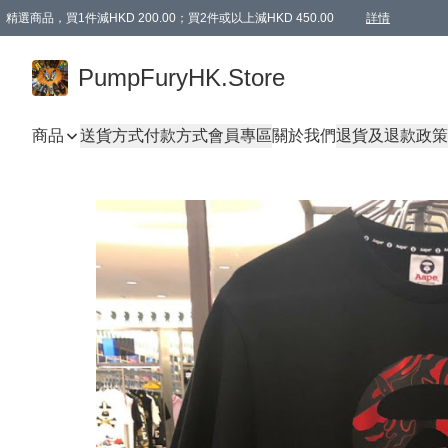
精選商品，買1件減HKD 200.00；買2件或以上減HKD 450.00
詳情
AAPE商品,會員專享9折或以上（按會員等級）AAPE products, members can enjoy 10% off
精選商品，任選買2件或以上減HKD 100.00
購物滿 HKD 800.00即享免運費優惠！（適用於 特定的送貨方式 )
詳情
PumpFuryHK.Store
商品
送貨方式
付款方式
會員專區
關於我們
退貨及退款政策