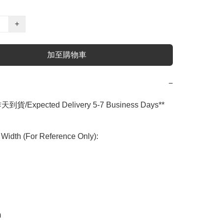
+
加至購物車
−
到貨/Expected Delivery 5-7 Business Days**

idth (For Reference Only):

m