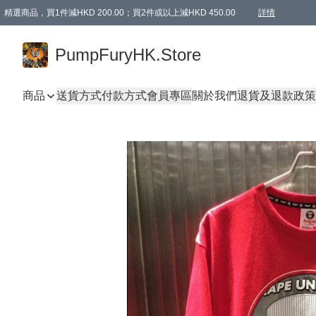
精選商品，買1件減HKD 200.00；買2件或以上減HKD 450.00
詳情
AAPE商品,會員專享9折或以上（按會員等級）AAPE products, members can enjoy 10% off
精選商品，任選買2件或以上減HKD 100.00
購物滿 HKD 800.00即享免運費優惠！（適用於 特定的送貨方式 )
詳情
PumpFuryHK.Store
商品
送貨方式
付款方式
會員專區
關於我們
退貨及退款政策