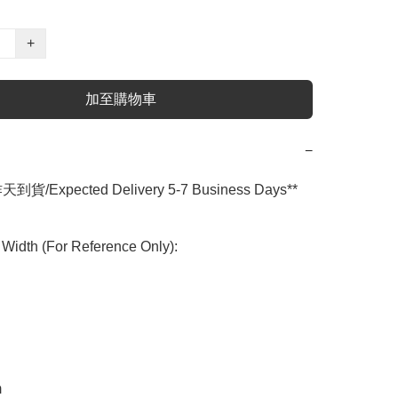
+
加至購物車
−
到貨/Expected Delivery 5-7 Business Days**

idth (For Reference Only):

m