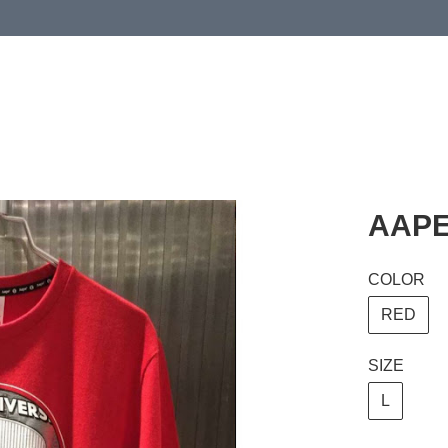
 or more (based on membership level)
詳情
AAPE 
COLOR
RED
SIZE
L