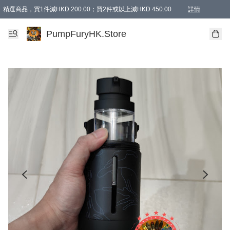
精選商品，買1件減HKD 200.00；買2件或以上減HKD 450.00
詳情
AAPE商品,會員專享9折或以上（按會員等級）AAPE products, members can enjoy 10% off
精選商品，任選買2件或以上減HKD 100.00
購物滿 HKD 800.00即享免運費優惠！（適用於 特定的送貨方式 )
詳情
PumpFuryHK.Store