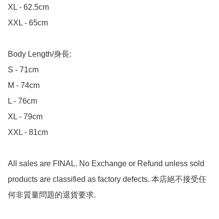
XL - 62.5cm

XXL - 65cm

Body Length/身長:

S - 71cm

M - 74cm

L - 76cm

XL - 79cm

XXL - 81cm

All sales are FINAL. No Exchange or Refund unless sold 
products are classified as factory defects. 本店絕不接受任
何非質量問題的退貨要求.