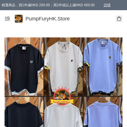
精選商品，買1件減HKD 200.00；買2件或以上減HKD 450.00
詳情
AAPE商品,會員專享9折或以上（按會員等級）AAPE products, members can enjoy 10% off
精選商品，任選買2件或以上減HKD 100.00
購物滿 HKD 800.00即享免運費優惠！（適用於 特定的送貨方式 )
詳情
PumpFuryHK.Store