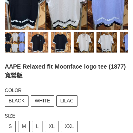
AAPE Relaxed fit Moonface logo tee (1877)
寬鬆版
COLOR
BLACK
WHITE
LILAC
SIZE
S
M
L
XL
XXL