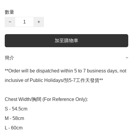
數量
−
+
加至購物車
簡介
−
**Order will be dispatched within 5 to 7 business days, not 
inclusive of Public Holidays/預5-7工作天發貨**

Chest Width/胸闊 (For Reference Only):

S - 54.5cm

M - 58cm

L - 60cm
