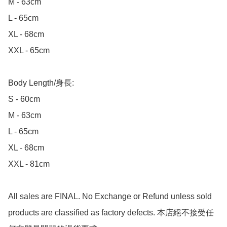
M - 63cm

L - 65cm

XL - 68cm

XXL - 65cm

Body Length/身長:

S - 60cm

M - 63cm

L - 65cm

XL - 68cm

XXL - 81cm

All sales are FINAL. No Exchange or Refund unless sold 
products are classified as factory defects. 本店絕不接受任