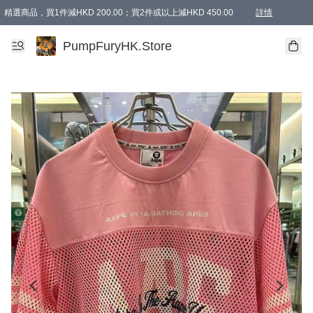
精選商品，買1件減HKD 200.00；買2件或以上減HKD 450.00
詳情
AAPE商品,會員專享9折或以上（按會員等級）AAPE products, members can enjoy 10% off
精選商品，任選買2件或以上減HKD 100.00
購物滿 HKD 800.00即享免運費優惠！（適用於 特定的送貨方式 )
詳情
PumpFuryHK.Store