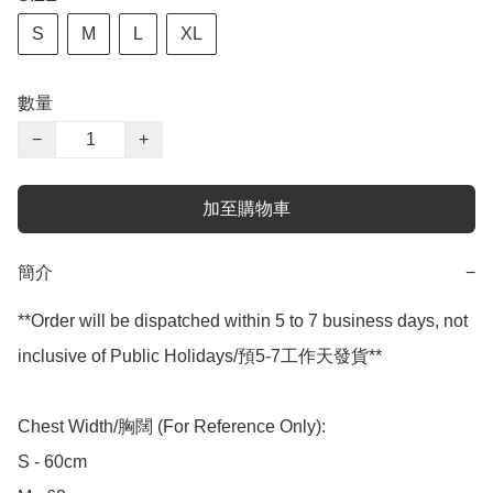
S
M
L
XL
數量
−
+
加至購物車
簡介
−
**Order will be dispatched within 5 to 7 business days, not 
inclusive of Public Holidays/預5-7工作天發貨**

Chest Width/胸闊 (For Reference Only):

S - 60cm
