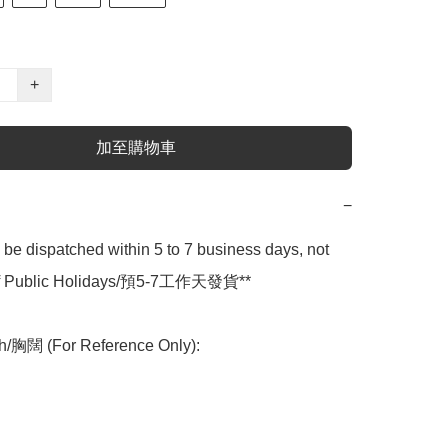
+
加至購物車
−
l be dispatched within 5 to 7 business days, not 
 of Public Holidays/預5-7工作天發貨**

h/胸闊 (For Reference Only):
