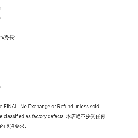




th/身長:



are FINAL. No Exchange or Refund unless sold 
are classified as factory defects. 本店絕不接受任何
的退貨要求.