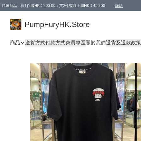
精選商品，買1件減HKD 200.00；買2件或以上減HKD 450.00
詳情
AAPE商品,會員專享9折或以上（按會員等級）AAPE products, members can enjoy 10% off
精選商品，任選買2件或以上減HKD 100.00
購物滿 HKD 800.00即享免運費優惠！（適用於 特定的送貨方式 )
詳情
PumpFuryHK.Store
商品
送貨方式
付款方式
會員專區
關於我們
退貨及退款政策