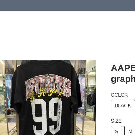
 or more (based on membership level)
詳情
AAPE
grap
COLOR
BLACK
SIZE
S
M