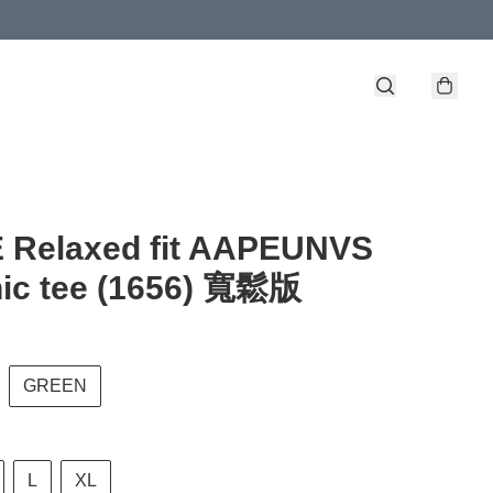
 Relaxed fit AAPEUNVS
hic tee (1656) 寬鬆版
GREEN
L
XL