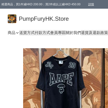
精選商品，買1件減HKD 200.00；買2件或以上減HKD 450.00
詳情
AAPE商品,會員專享9折或以上（按會員等級）AAPE products, members can enjoy 10% off
精選商品，任選買2件或以上減HKD 100.00
購物滿 HKD 800.00即享免運費優惠！（適用於 特定的送貨方式 )
詳情
PumpFuryHK.Store
商品
送貨方式
付款方式
會員專區
關於我們
退貨及退款政策