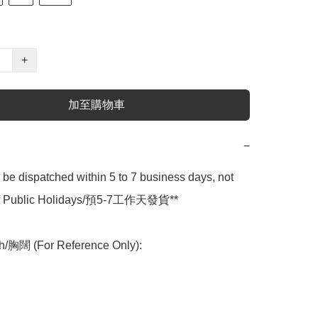
+
加至購物車
−
l be dispatched within 5 to 7 business days, not 
 of Public Holidays/預5-7工作天發貨**

h/胸闊 (For Reference Only):
