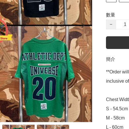
數量
−
簡介
**Order wil
inclusive
Chest Widt
S - 54.5cm

M - 58cm

L - 60cm
