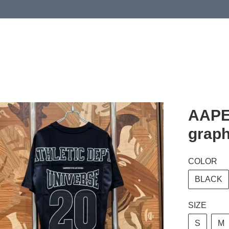
 or more (based on membership level)
詳情
AAPE
grap
COLOR
BLACK
SIZE
S
M