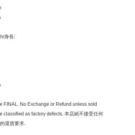




th/身長:



are FINAL. No Exchange or Refund unless sold 
are classified as factory defects. 本店絕不接受任何
的退貨要求.