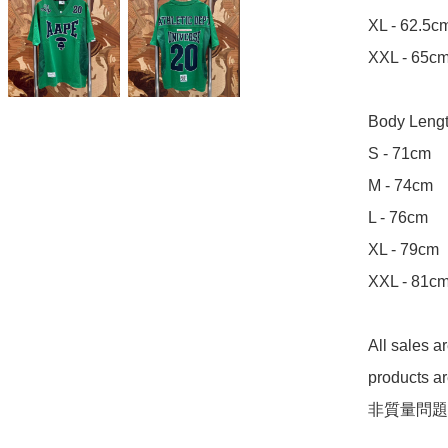
XL - 62.5cm
XXL - 65cm
Body Leng
S - 71cm

M - 74cm

L - 76cm

XL - 79cm

XXL - 81cm
All sales 
products 
非質量問題