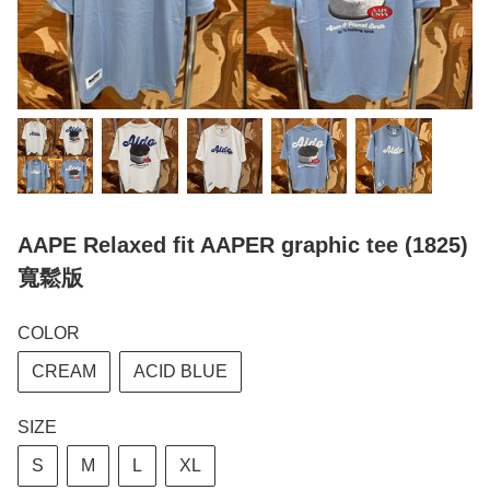
AAPE Relaxed fit AAPER graphic tee (1825)
寬鬆版
COLOR
CREAM
ACID BLUE
SIZE
S
M
L
XL