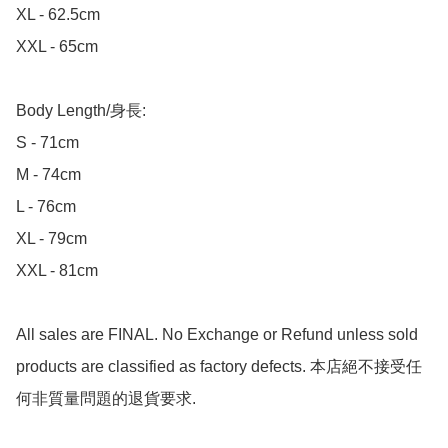
XL - 62.5cm

XXL - 65cm

Body Length/身長:

S - 71cm

M - 74cm

L - 76cm

XL - 79cm

XXL - 81cm

All sales are FINAL. No Exchange or Refund unless sold 
products are classified as factory defects. 本店絕不接受任
何非質量問題的退貨要求.