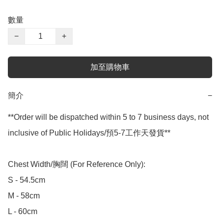
數量
−
+
加至購物車
簡介
−
**Order will be dispatched within 5 to 7 business days, not 
inclusive of Public Holidays/預5-7工作天發貨**

Chest Width/胸闊 (For Reference Only):

S - 54.5cm

M - 58cm

L - 60cm
