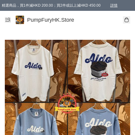
精選商品，買1件減HKD 200.00；買2件或以上減HKD 450.00
詳情
AAPE商品,會員專享9折或以上（按會員等級）AAPE products, members can enjoy 10% off
精選商品，任選買2件或以上減HKD 100.00
購物滿 HKD 800.00即享免運費優惠！（適用於 特定的送貨方式 )
詳情
PumpFuryHK.Store