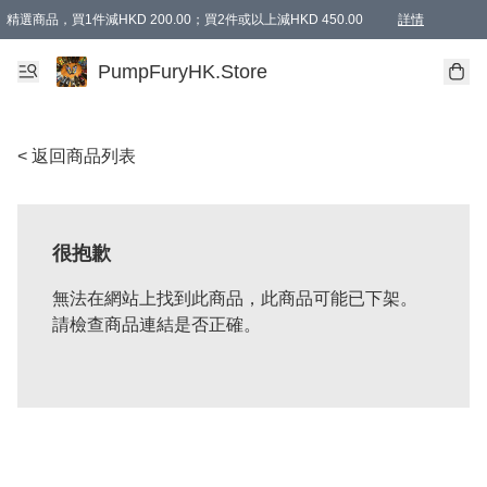
精選商品，買1件減HKD 200.00；買2件或以上減HKD 450.00
詳情
AAPE商品,會員專享9折或以上（按會員等級）AAPE products, members can enjoy 10% off
精選商品，任選買2件或以上減HKD 100.00
購物滿 HKD 800.00即享免運費優惠！（適用於 特定的送貨方式 )
詳情
PumpFuryHK.Store
< 返回商品列表
很抱歉
無法在網站上找到此商品，此商品可能已下架。
請檢查商品連結是否正確。