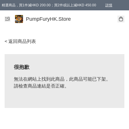
精選商品，買1件減HKD 200.00；買2件或以上減HKD 450.00
詳情
AAPE商品,會員專享9折或以上（按會員等級）AAPE products, members can enjoy 10% off
精選商品，任選買2件或以上減HKD 100.00
購物滿 HKD 800.00即享免運費優惠！（適用於 特定的送貨方式 )
詳情
PumpFuryHK.Store
< 返回商品列表
很抱歉
無法在網站上找到此商品，此商品可能已下架。
請檢查商品連結是否正確。