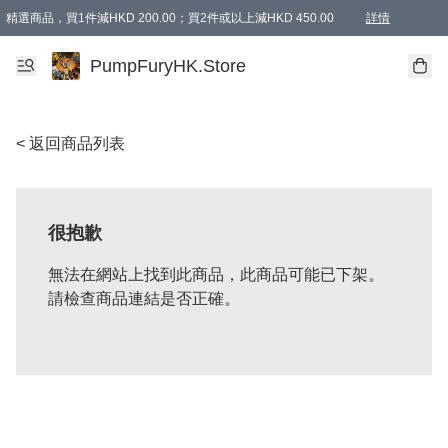
精選商品，買1件減HKD 200.00；買2件或以上減HKD 450.00
詳情
AAPE商品,會員專享9折或以上（按會員等級）AAPE products, members can enjoy 10% off
精選商品，任選買2件或以上減HKD 100.00
購物滿 HKD 800.00即享免運費優惠！（適用於 特定的送貨方式 )
詳情
PumpFuryHK.Store
< 返回商品列表
很抱歉
無法在網站上找到此商品，此商品可能已下架。
請檢查商品連結是否正確。