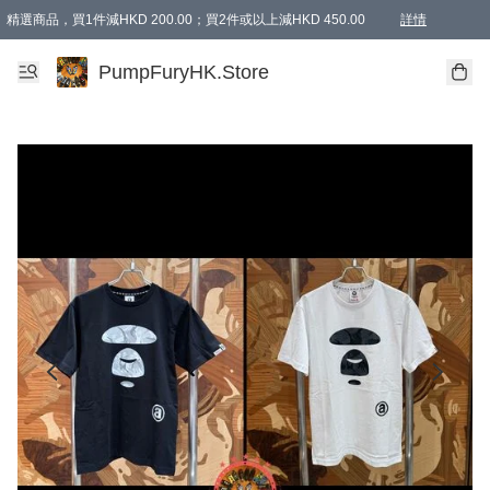
精選商品，買1件減HKD 200.00；買2件或以上減HKD 450.00
詳情
AAPE商品,會員專享9折或以上（按會員等級）AAPE products, members can enjoy 10% off
精選商品，任選買2件或以上減HKD 100.00
購物滿 HKD 800.00即享免運費優惠！（適用於 特定的送貨方式 )
詳情
PumpFuryHK.Store