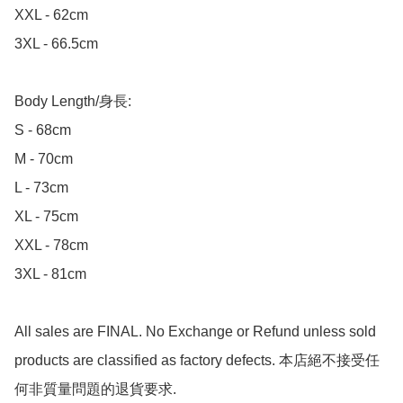
XXL - 62cm

3XL - 66.5cm

Body Length/身長:

S - 68cm

M - 70cm

L - 73cm

XL - 75cm

XXL - 78cm

3XL - 81cm

All sales are FINAL. No Exchange or Refund unless sold 
products are classified as factory defects. 本店絕不接受任
何非質量問題的退貨要求.