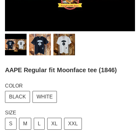
AAPE Regular fit Moonface tee (1846)
COLOR
BLACK
WHITE
SIZE
S
M
L
XL
XXL