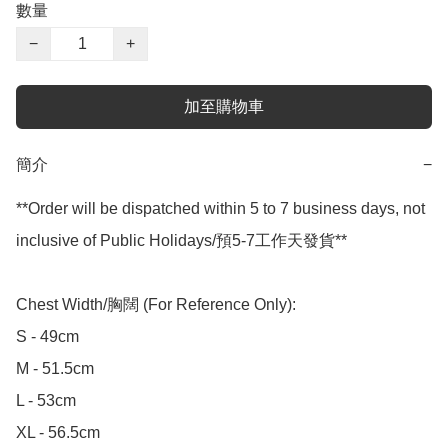
數量
−
+
加至購物車
簡介
−
**Order will be dispatched within 5 to 7 business days, not 
inclusive of Public Holidays/預5-7工作天發貨**

Chest Width/胸闊 (For Reference Only):

S - 49cm

M - 51.5cm

L - 53cm

XL - 56.5cm
