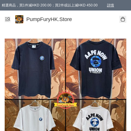
精選商品，買1件減HKD 200.00；買2件或以上減HKD 450.00
詳情
AAPE商品,會員專享9折或以上（按會員等級）AAPE products, members can enjoy 10% off
精選商品，任選買2件或以上減HKD 100.00
購物滿 HKD 800.00即享免運費優惠！（適用於 特定的送貨方式 )
詳情
PumpFuryHK.Store