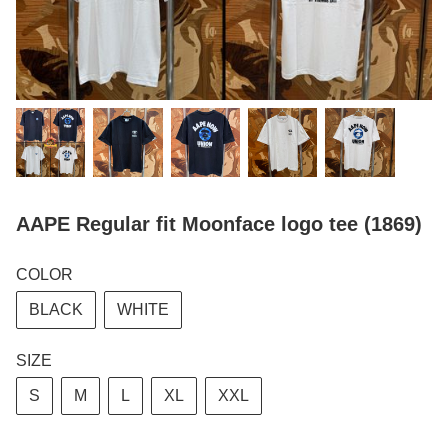
AAPE Regular fit Moonface logo tee (1869)
COLOR
BLACK
WHITE
SIZE
S
M
L
XL
XXL