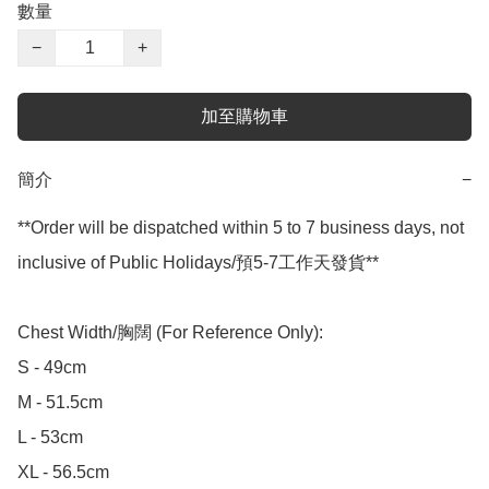
數量
−
+
加至購物車
簡介
−
**Order will be dispatched within 5 to 7 business days, not 
inclusive of Public Holidays/預5-7工作天發貨**

Chest Width/胸闊 (For Reference Only):

S - 49cm

M - 51.5cm

L - 53cm

XL - 56.5cm
