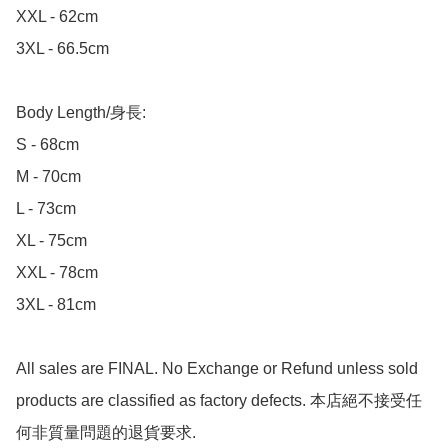
XXL - 62cm

3XL - 66.5cm

Body Length/身長:

S - 68cm

M - 70cm

L - 73cm

XL - 75cm

XXL - 78cm

3XL - 81cm

All sales are FINAL. No Exchange or Refund unless sold 
products are classified as factory defects. 本店絕不接受任
何非質量問題的退貨要求.