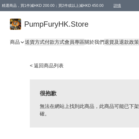
精選商品，買1件減HKD 200.00；買2件或以上減HKD 450.00
詳情
AAPE商品,會員專享9折或以上（按會員等級）AAPE products, members can enjoy 10% off
精選商品，任選買2件或以上減HKD 100.00
購物滿 HKD 800.00即享免運費優惠！（適用於 特定的送貨方式 )
詳情
PumpFuryHK.Store
商品
送貨方式
付款方式
會員專區
關於我們
退貨及退款政策
< 返回商品列表
很抱歉
無法在網站上找到此商品，此商品可能已下架
確。