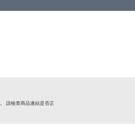
 or more (based on membership level)
詳情
。 請檢查商品連結是否正