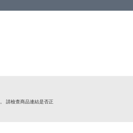
 or more (based on membership level)
詳情
。 請檢查商品連結是否正