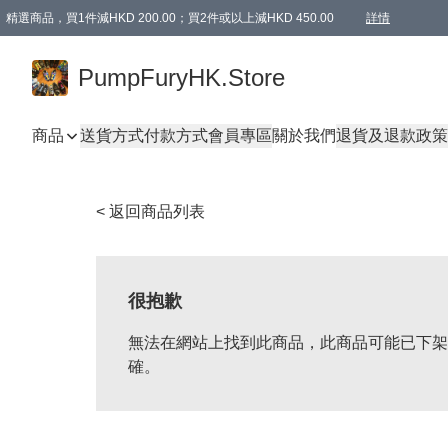
精選商品，買1件減HKD 200.00；買2件或以上減HKD 450.00
詳情
AAPE商品,會員專享9折或以上（按會員等級）AAPE products, members can enjoy 10% off
精選商品，任選買2件或以上減HKD 100.00
購物滿 HKD 800.00即享免運費優惠！（適用於 特定的送貨方式 )
詳情
PumpFuryHK.Store
商品
送貨方式
付款方式
會員專區
關於我們
退貨及退款政策
< 返回商品列表
很抱歉
無法在網站上找到此商品，此商品可能已下架
確。