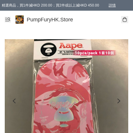
精選商品，買1件減HKD 200.00；買2件或以上減HKD 450.00
詳情
AAPE商品,會員專享9折或以上（按會員等級）AAPE products, members can enjoy 10% off
精選商品，任選買2件或以上減HKD 100.00
購物滿 HKD 800.00即享免運費優惠！（適用於 特定的送貨方式 )
詳情
PumpFuryHK.Store