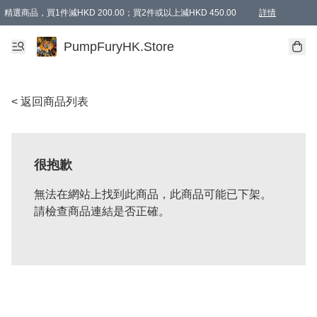
精選商品，買1件減HKD 200.00；買2件或以上減HKD 450.00
詳情
AAPE商品,會員專享9折或以上（按會員等級）AAPE products, members can enjoy 10% off
精選商品，任選買2件或以上減HKD 100.00
購物滿 HKD 800.00即享免運費優惠！（適用於 特定的送貨方式 )
詳情
PumpFuryHK.Store
< 返回商品列表
很抱歉
無法在網站上找到此商品，此商品可能已下架。
請檢查商品連結是否正確。