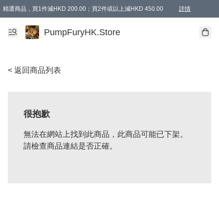
精選商品，買1件減HKD 200.00；買2件或以上減HKD 450.00
詳情
AAPE商品,會員專享9折或以上（按會員等級）AAPE products, members can enjoy 10% off
精選商品，任選買2件或以上減HKD 100.00
購物滿 HKD 800.00即享免運費優惠！（適用於 特定的送貨方式 )
詳情
PumpFuryHK.Store
< 返回商品列表
很抱歉
無法在網站上找到此商品，此商品可能已下架。
請檢查商品連結是否正確。