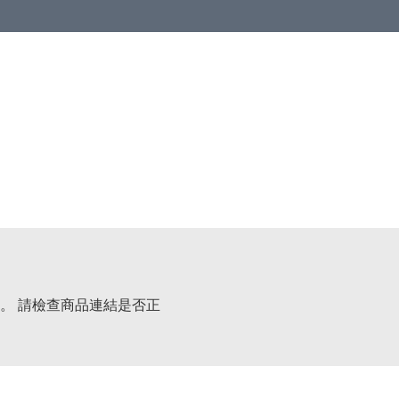
 or more (based on membership level)
詳情
。 請檢查商品連結是否正