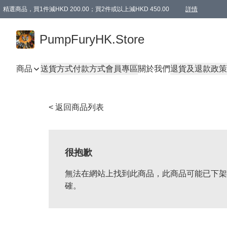
精選商品，買1件減HKD 200.00；買2件或以上減HKD 450.00
詳情
AAPE商品,會員專享9折或以上（按會員等級）AAPE products, members can enjoy 10% off
精選商品，任選買2件或以上減HKD 100.00
購物滿 HKD 800.00即享免運費優惠！（適用於 特定的送貨方式 )
詳情
PumpFuryHK.Store
商品
送貨方式
付款方式
會員專區
關於我們
退貨及退款政策
< 返回商品列表
很抱歉
無法在網站上找到此商品，此商品可能已下架
確。