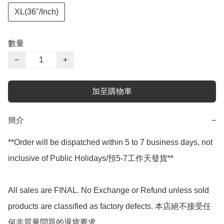
XL(36"/Inch)
數量
−
+
加至購物車
簡介
−
**Order will be dispatched within 5 to 7 business days, not 
inclusive of Public Holidays/預5-7工作天發貨**

All sales are FINAL. No Exchange or Refund unless sold 
products are classified as factory defects. 本店絕不接受任
何非質量問題的退貨要求.