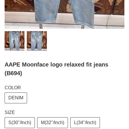
AAPE Moonface logo relaxed fit jeans
(B694)
COLOR
DENIM
SIZE
S(30"/Inch)
M(32"/Inch)
L(34"/Inch)