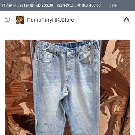
精選商品，買1件減HKD 200.00；買2件或以上減HKD 450.00
詳情
AAPE商品,會員專享9折或以上（按會員等級）AAPE products, members can enjoy 10% off
精選商品，任選買2件或以上減HKD 100.00
購物滿 HKD 800.00即享免運費優惠！（適用於 特定的送貨方式 )
詳情
PumpFuryHK.Store