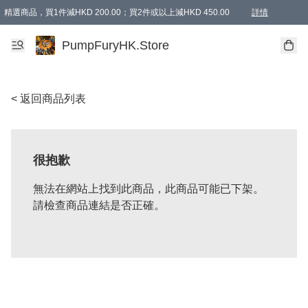
精選商品，買1件減HKD 200.00；買2件或以上減HKD 450.00
詳情
AAPE商品,會員專享9折或以上（按會員等級）AAPE products, members can enjoy 10% off
精選商品，任選買2件或以上減HKD 100.00
購物滿 HKD 800.00即享免運費優惠！（適用於 特定的送貨方式 )
詳情
PumpFuryHK.Store
< 返回商品列表
很抱歉
無法在網站上找到此商品，此商品可能已下架。
請檢查商品連結是否正確。