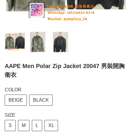
AAPE Men Polar Zip Jacket 20047 男裝開胸
衛衣
COLOR
BEIGE
BLACK
SIZE
S
M
L
XL