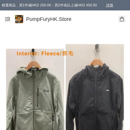
精選商品，買1件減HKD 200.00；買2件或以上減HKD 450.00
詳情
AAPE商品,會員專享9折或以上（按會員等級）AAPE products, members can enjoy 10% off
精選商品，任選買2件或以上減HKD 100.00
購物滿 HKD 800.00即享免運費優惠！（適用於 特定的送貨方式 )
詳情
PumpFuryHK.Store